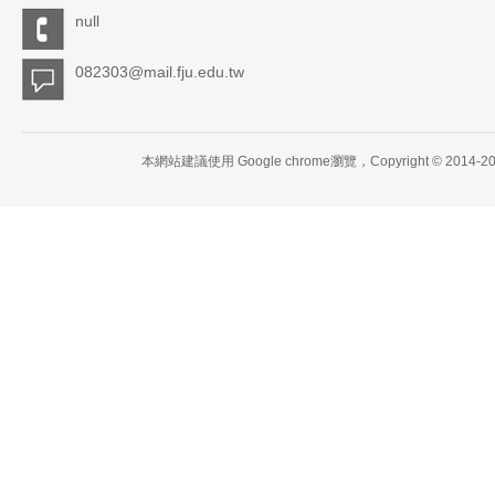
null
082303@mail.fju.edu.tw
本網站建議使用 Google chrome瀏覽，Copyright 