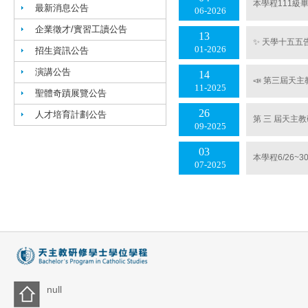
本學程111級
最新消息公告
06
2026
企業徵才/實習工讀公告
13
✨ 天學十五五
01
2026
招生資訊公告
演講公告
14
📣 第三屆天
11
2025
聖體奇蹟展覽公告
26
人才培育計劃公告
第 三 屆天主
09
2025
03
本學程6/26
07
2025
null