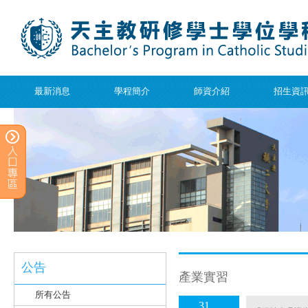
最新消息
學程簡介
師資介紹
招生資
公告
產業實習
所有公告
31