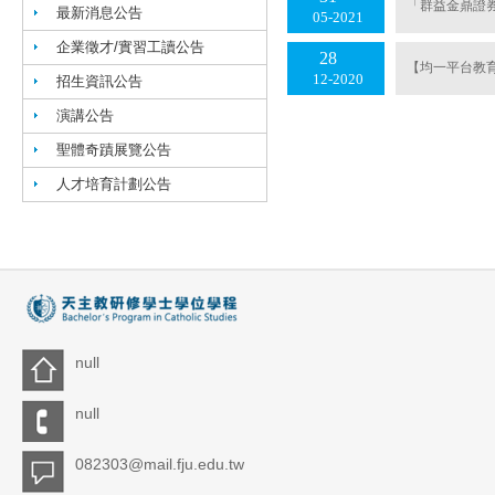
「群益金鼎證
最新消息公告
05
2021
企業徵才/實習工讀公告
28
【均一平台教
12
2020
招生資訊公告
演講公告
聖體奇蹟展覽公告
人才培育計劃公告
null
null
082303@mail.fju.edu.tw