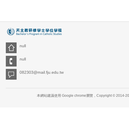
null
null
082303@mail.fju.edu.tw
本網站建議使用 Google chrome瀏覽，Copyright 