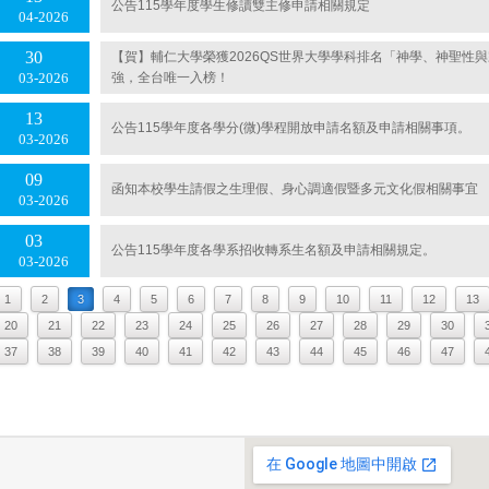
公告115學年度學生修讀雙主修申請相關規定
04
2026
30
【賀】輔仁大學榮獲2026QS世界大學學科排名「神學、神聖性
強，全台唯一入榜！
03
2026
13
公告115學年度各學分(微)學程開放申請名額及申請相關事項。
03
2026
09
函知本校學生請假之生理假、身心調適假暨多元文化假相關事宜
03
2026
03
公告115學年度各學系招收轉系生名額及申請相關規定。
03
2026
1
2
3
4
5
6
7
8
9
10
11
12
13
20
21
22
23
24
25
26
27
28
29
30
37
38
39
40
41
42
43
44
45
46
47