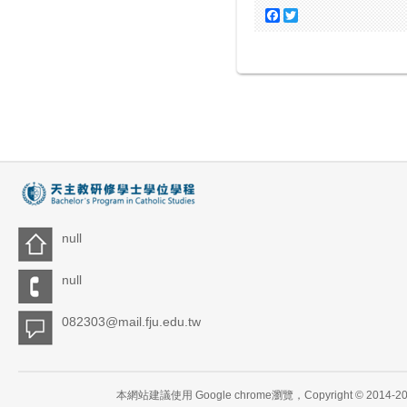
Facebook
Twitter
null
null
082303@mail.fju.edu.tw
本網站建議使用 Google chrome瀏覽，Copyright 