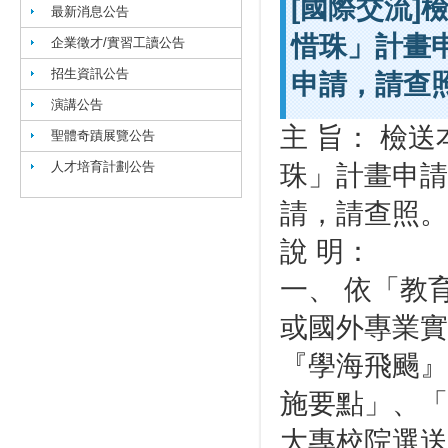
[國際交流]
最新消息公告
惜珠」計畫
企業徵才/實習工讀公告
招生資訊公告
申請，請查
演講公告
主 旨： 檢
聖體奇蹟展覽公告
人才培育計劃公告
珠」計畫申請
請，請查照
說 明：
一、 依「教
或國外專業實
『學海飛颺』
施要點」、「
大專校院選送