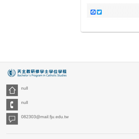
Facebook
Twitter
null
null
082303@mail.fju.edu.tw